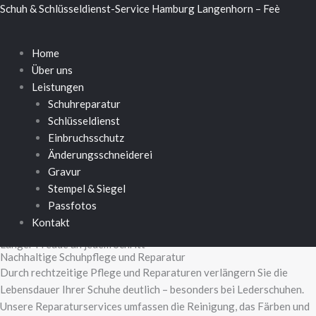
Schuhreparatur
Zum
Menü
Schuh & Schlüsseldienst-Service Hamburg Langenhorn – Feè
Inhalt
springen
Home
Ihre Lieblingsschuhe wie neu
Professionelle Schuhreparatur in Hamburg
Über uns
Ob City-Schnürer, elegante Pumps oder robuste Arbeitsschuhe – in
Leistungen
unserer Hamburger Schuhwerkstatt bringen wir jedes Paar wieder
Schuhreparatur
in Bestform. Mit hochwertigen Materialien und präziser Handarbeit
Schlüsseldienst
reparieren wir abgelaufene Sohlen, lockere Nähte und beschädigte
Einbruchsschutz
Absätze. Unsere erfahrenen Schuhmacher sorgen nicht nur für eine
Änderungsschneiderei
optische Aufwertung, sondern stellen den ursprünglichen
Gravur
Tragekomfort wieder her. Entscheiden Sie sich für Nachhaltigkeit
Stempel & Siegel
und lassen Sie Ihre Schuhe fachgerecht instand setzen – statt neu zu
Passfotos
kaufen.
Kontakt
Länger Freude an jedem Schritt
Nachhaltige Schuhpflege und Reparatur
Durch rechtzeitige Pflege und Reparaturen verlängern Sie die
Lebensdauer Ihrer Schuhe deutlich – besonders bei Lederschuhen.
Unsere Reparaturservices umfassen die Reinigung, das Färben und