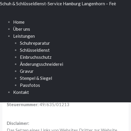
Zum
Menü
Schuh & Schlüsseldienst-Service Hamburg Langenhorn – Feè
Impressum
Inhalt
springen
Home
Herausgeber dieser Seite:
Über uns
Schlüsseldienst und Schlösserladen (Einzelunternehmer)
Leistungen
Krohnstieg 2
Schuhreparatur
22415 Hamburg
Schlüsseldienst
Tel.: +49 (0) 177 431 4569
Einbruchsschutz
E-Mail:
info@schluesseldiensthh.de
Änderungsschneiderei
Gravur
Geschäftsführer:
Stempel & Siegel
Nevzet Karahan
Passfotos
Kontakt
Umsatzsteuer-ID:
DE241582626
Steuernummer:
49/635/01213
Disclaimer:
Das Setzen eines Links von Websites Dritter zur Website